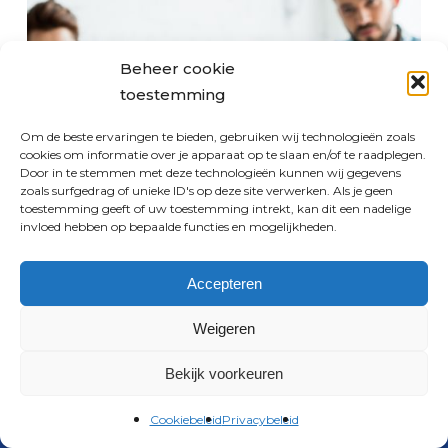
van
de
pedagogische
Beheer cookie
tik!
toestemming
scheidingsbemiddeling
Om de beste ervaringen te bieden, gebruiken wij technologieën zoals
Einde van de
cookies om informatie over je apparaat op te slaan en/of te raadplegen.
Door in te stemmen met deze technologieën kunnen wij gegevens
pedagogische
zoals surfgedrag of unieke ID's op deze site verwerken. Als je geen
toestemming geeft of uw toestemming intrekt, kan dit een nadelige
tik!
invloed hebben op bepaalde functies en mogelijkheden.
Accepteren
Weigeren
© 2026 Gelukkig Verdeeld.
Bekijk voorkeuren
facebook
instagram
Cookiebeleid
Privacybeleid