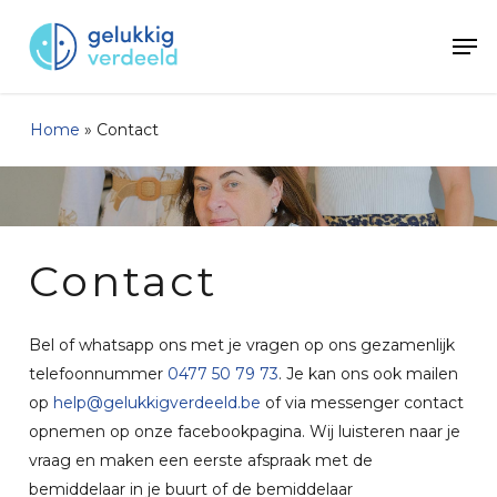
Skip
Men
to
main
content
Home
»
Contact
Contact
Bel of whatsapp ons met je vragen op ons gezamenlijk
telefoonnummer
0477 50 79 73
. Je kan ons ook mailen
op
help@gelukkigverdeeld.be
of via messenger contact
opnemen op onze facebookpagina. Wij luisteren naar je
vraag en maken een eerste afspraak met de
bemiddelaar in je buurt of de bemiddelaar