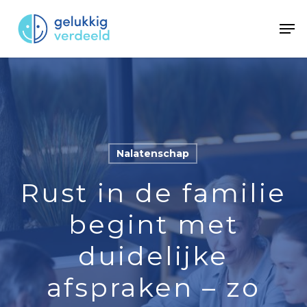
Skip
Men
to
main
content
Nalatenschap
Rust in de familie
begint met
duidelijke
afspraken – zo