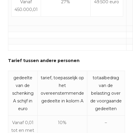
Vanaf
27%
49.500 euro
450.000,01
Tarief tussen andere personen
gedeelte
tarief, toepasselijk op
totaalbedrag
van de
het
van de
schenking
overeenstemmende
belasting over
A schijf in
gedeelte in kolom A
de voorgaande
euro
gedeelten
Vanaf 0,01
10%
–
tot en met