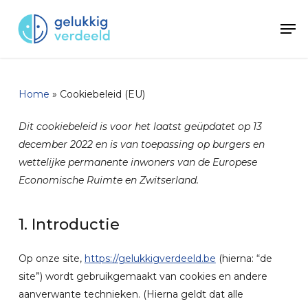
Skip
Men
to
main
content
Home
»
Cookiebeleid (EU)
Dit cookiebeleid is voor het laatst geüpdatet op 13
december 2022 en is van toepassing op burgers en
wettelijke permanente inwoners van de Europese
Economische Ruimte en Zwitserland.
1. Introductie
Op onze site,
https://gelukkigverdeeld.be
(hierna: “de
site”) wordt gebruikgemaakt van cookies en andere
aanverwante technieken. (Hierna geldt dat alle