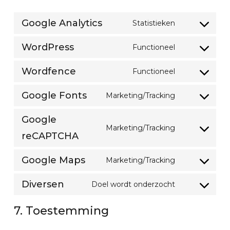
Google Analytics
Statistieken
Consent
to
WordPress
Functioneel
Consent
service
to
google-
Wordfence
Functioneel
Consent
service
analytics
to
wordpress
Google Fonts
Marketing/Tracking
Consent
service
to
wordfence
Google
Marketing/Tracking
service
Consent
reCAPTCHA
google-
to
fonts
Google Maps
Marketing/Tracking
service
Consent
google-
to
Diversen
Doel wordt onderzocht
recaptcha
Consent
service
to
google-
7. Toestemming
service
maps